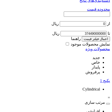
دسته‌بندی‌های نتایج
محدوده قیمت
از
ریال
تا
ریال
راهنما
اعمال فیلتر قیمت
نمایش محصولات موجود
محصولات ویژه
جدید
خاص
پایدار
پرفروش
پکیج
1
Cylindrical
=
مرتب سازی
افزایشی