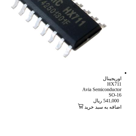
اوریجینال
HX711
Avia Semiconductor
SO-16
541,000
ریال
اضافه به سبد خرید