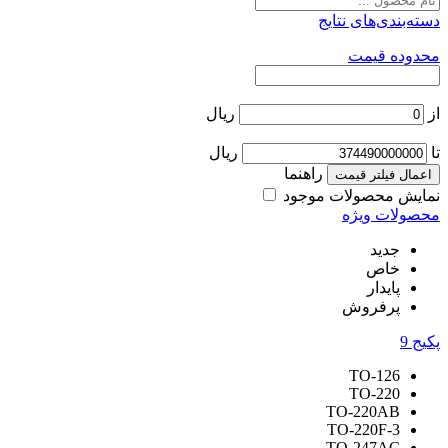
دسته‌بندی‌های نتایج
محدوده قیمت
از
ریال
تا
ریال
راهنما
اعمال فیلتر قیمت
نمایش محصولات موجود
محصولات ویژه
جدید
خاص
پایدار
پرفروش
پکیج
9
TO-126
TO-220
TO-220AB
TO-220F-3
TO-247AC