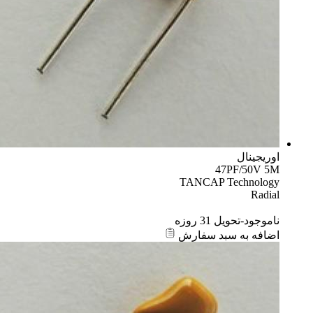
اوریجینال
47PF/50V 5M
TANCAP Technology
Radial
ناموجود-تحویل 31 روزه
اضافه به سبد سفارش