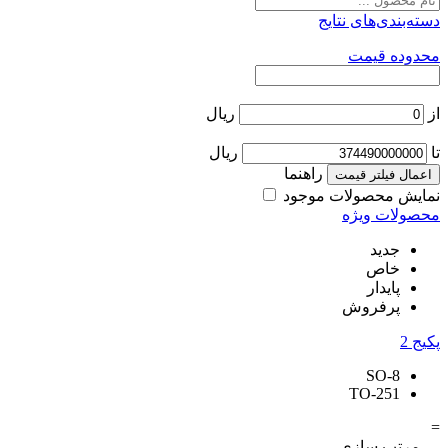
دسته‌بندی‌های نتایج
محدوده قیمت
از
ریال
تا
ریال
راهنما
اعمال فیلتر قیمت
نمایش محصولات موجود
محصولات ویژه
جدید
خاص
پایدار
پرفروش
پکیج
2
SO-8
TO-251
=
مرتب سازی