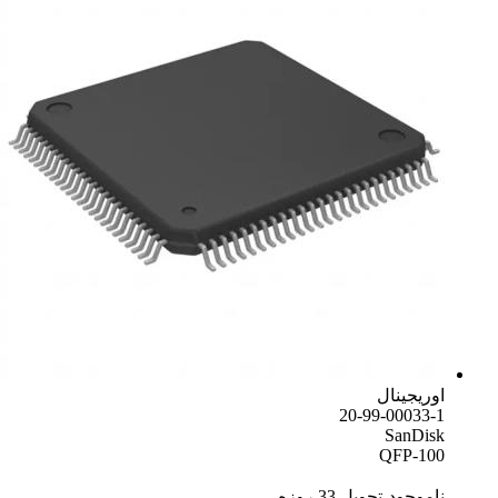
اوریجینال
20-99-00033-1
SanDisk
QFP-100
ناموجود-تحویل 33 روزه