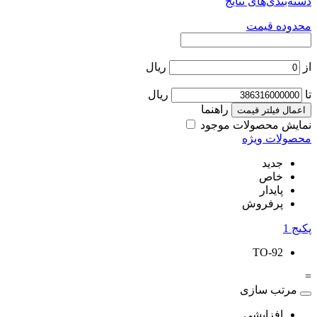
دسته‌بندی‌های نتایج
محدوده قیمت
از
ریال
تا
ریال
راهنما
اعمال فیلتر قیمت
نمایش محصولات موجود
محصولات ویژه
جدید
خاص
پایدار
پرفروش
پکیج
1
TO-92
=
مرتب سازی
افزایشی