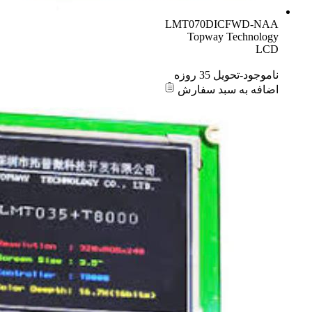
LMT070DICFWD-NAA
Topway Technology
LCD
ناموجود-تحویل 35 روزه
اضافه به سبد سفارش