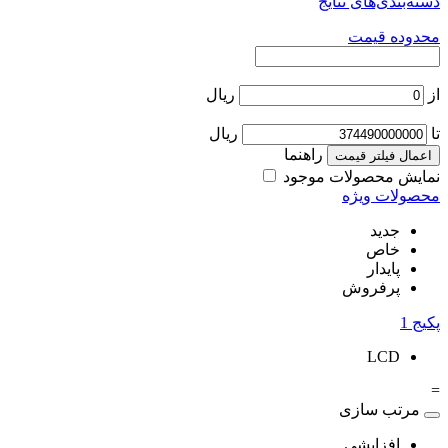
دسته‌بندی‌های نتایج
محدوده قیمت
از
ریال
تا
ریال
راهنما
اعمال فیلتر قیمت
نمایش محصولات موجود
محصولات ویژه
جدید
خاص
پایدار
پرفروش
پکیج
1
LCD
=
مرتب سازی
افزایشی