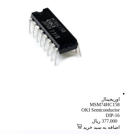
اوریجینال
MSM74HC158
OKI Semiconductor
DIP-16
377,000
ریال
اضافه به سبد خرید