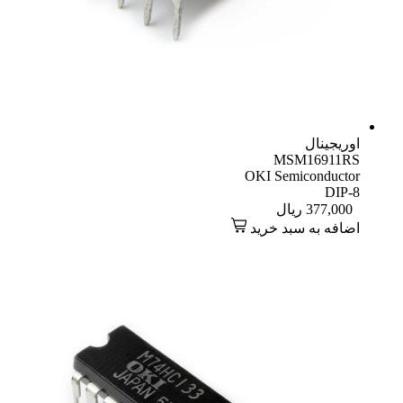
اوریجینال
MSM16911RS
OKI Semiconductor
DIP-8
377,000
ریال
اضافه به سبد خرید