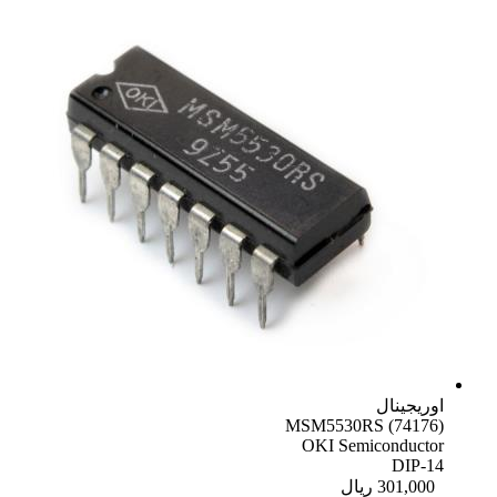
اوریجینال
MSM5530RS (74176)
OKI Semiconductor
DIP-14
301,000
ریال