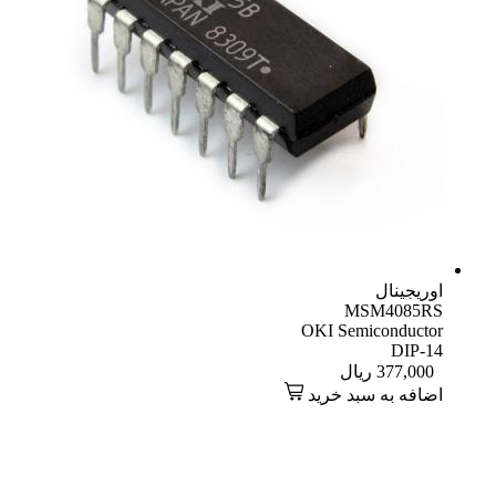
اوریجینال
MSM4085RS
OKI Semiconductor
DIP-14
377,000
ریال
اضافه به سبد خرید