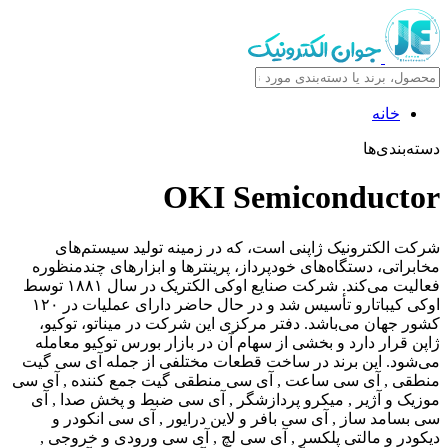
خانه
دسته‌بندی‌ها
OKI Semiconductor
شرکت الکترونیک ژاپنی است، که در زمینه تولید سیستم‌های
مخابراتی، دستگاه‌های خودپرداز، پرینترها و ابزارهای چندمنظوره
فعالیت می‌کند. شرکت صنایع اوکی الکتریک در سال ۱۸۸۱ توسط
اوکی کیباتارو تأسیس شد و در حال حاضر دارای عملیات در ۱۲۰
کشور جهان می‌باشد. دفتر مرکزی این شرکت در میناتو، توکیو،
ژاپن قرار دارد و بخشی از سهام آن در بازار بورس توکیو معامله
می‌شود. این برند در ساخت قطعات مختلفی از جمله آی سی گیت
منطقی , آی سی ساعت , آی سی منطقی گیت جمع کننده , آی سی
موزیک و آژیر , میکرو پردازشگر , آی سی ضبط و پخش صدا , آی
سی بسامد ساز , آی سی بافر و لاین درایور , آی سی انکودر و
دیکودر و مالتی پلکسر , آی سی لچ , آی سی ورودی و خروجی ,