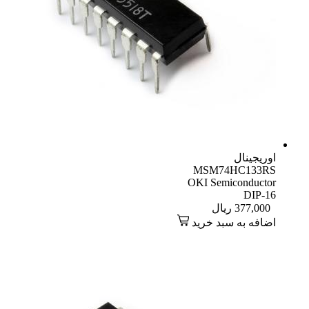
اوریجینال
MSM74HC133RS
OKI Semiconductor
DIP-16
377,000
ریال
اضافه به سبد خرید