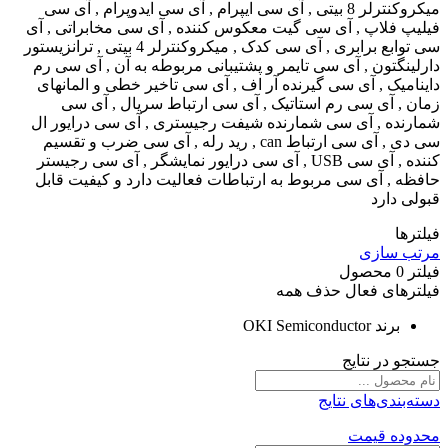
میکروکنترلر 8 بیتی , آی سی ایپرام , آی سی ایدوپرام , آی سی
فیلیپ فلاپ , آی سی گیت معکوس کننده , آی سی مخابراتی , آی
سی توابع برابری , آی سی کدک , میکروکنترلر 4 بیتی , ترانزیستور
دارلینگتون , آی سی تایمر و پشتیبانی مربوطه به آن , آی سی رم
داینامیک , آی سی گیرنده آر اف , آی سی تاخیر خطی و المانهای
زمان , آی سی رم استاتیک , آی سی ارتباط سریال , آی سی
شمارنده , آی سی شمارنده شیفت رجیستری , آی سی درایور ال
سی دی , آی سی ارتباط can , رید رله , آی سی ضرب و تقسیم
کننده , آی سی USB , آی سی درایور نمایشگر , آی سی رجیستر
حافظه , آی سی مربوط به ارتباطات فعالیت دارد و کیفیت قابل
قبولی دارد
فیلترها
مرتب سازی
فیلتر
0
محصول
فیلترهای فعال
حذف همه
برند
OKI Semiconductor
جستجو در نتایج
دسته‌بندی‌های نتایج
محدوده قیمت