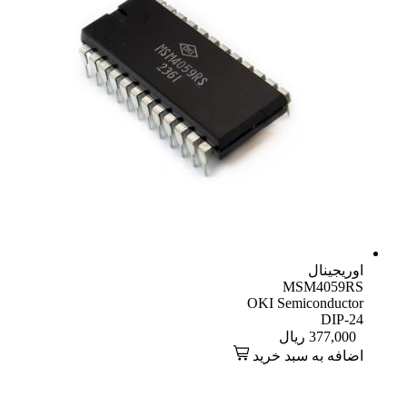
اوریجینال
MSM4059RS
OKI Semiconductor
DIP-24
377,000
ریال
اضافه به سبد خرید