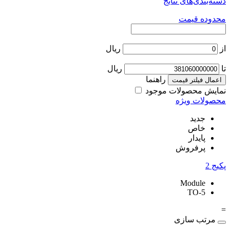
دسته‌بندی‌های نتایج
محدوده قیمت
از
ریال
تا
ریال
راهنما
اعمال فیلتر قیمت
نمایش محصولات موجود
محصولات ویژه
جدید
خاص
پایدار
پرفروش
پکیج
2
Module
TO-5
=
مرتب سازی