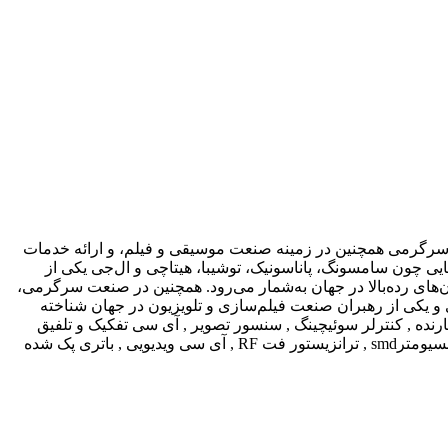
ات سرگرمی همچنین در زمینه صنعت موسیقی و فیلم، و ارائه خدمات
یشن امروزه در کنار رقبایی چون سامسونگ، پاناسونیک، توشیبا، هیتاچی و ال‌جی یکی از
‌های رده‌بالا در جهان به‌شمار می‌رود. همچنین در صنعت سرگرمی،
و یکی از رهبران صنعت فیلم‌سازی و تلویزیون در جهان شناخته
ده , کنترلر سوئیچینگ , سنسور تصویر , آی سی تفکیک و تلفیق
کننده موج , آی سی درایور ساعت , آی سی رم استاتیک , برد سنسور نوری , درایور لیزر , آی سی واسط بین طبقه آنالوگ و دیجیتال موج , پتانسیومترsmd , ترانزیستور فت RF , آی سی ویدیویی , باتری پک شده