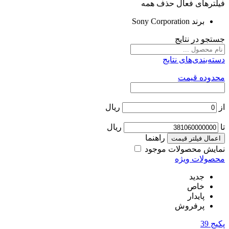
فیلترهای فعال
حذف همه
برند
Sony Corporation
جستجو در نتایج
دسته‌بندی‌های نتایج
محدوده قیمت
از
ریال
تا
ریال
راهنما
اعمال فیلتر قیمت
نمایش محصولات موجود
محصولات ویژه
جدید
خاص
پایدار
پرفروش
پکیج
39