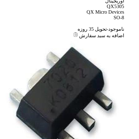
اوریجینال
QX5305
QX Micro Devices
SO-8
ناموجود-تحویل 35 روزه
اضافه به سبد سفارش