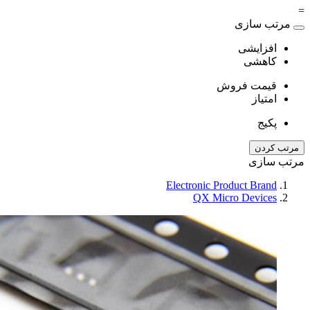
=
مرتب سازی
افزایشی
کاهشی
قیمت فروش
امتیاز
پکیج
مرتب کردن
مرتب سازی
Electronic Product Brand
QX Micro Devices