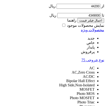
از
ریال
تا
ریال
راهنما
اعمال فیلتر قیمت
نمایش محصولات موجود
محصولات ویژه
جدید
خاص
پایدار
پرفروش
نوع خروجی
75
AC
AC,Zero Cross
AC/DC
Bipolar Hall Effect
High Side,Non-Isolated
MOSFET
Photo MOS
Photo MOSFET
Photo Triac