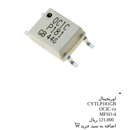
اوریجینال
CYTLP181GB
OCIC co
MFSO-4
121,000
ریال
اضافه به سبد خرید