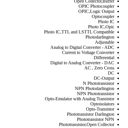
Open Collector,Buffer
OPIC Photocoupler
OPIC,Logic Output
Optocoupler
Photo IC
Photo IC,Opic
Photo IC,TTL and LSTTL Compatible
Photodarlington
Adjustable
Analog to Digital Converter - ADC
Current to Voltage Converter
Differential
Digital to Analog Converter - DAC
AC , Zero Cross
DC
DC-Output
N Phototransistor
NPN Photodarlington
NPN Phototransistor
Opto-Emulator with Analog Transistor
Optoisolators
Opto-Transistor
Phototransistor Darlington
Phototransistor NPN
Phototransistor,Open Collector