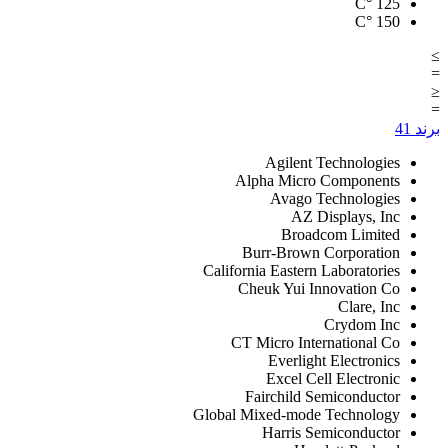
°C
125
°C
150
≥
=
≤
=
برند
41
Agilent Technologies
Alpha Micro Components
Avago Technologies
AZ Displays, Inc
Broadcom Limited
Burr-Brown Corporation
California Eastern Laboratories
Cheuk Yui Innovation Co
Clare, Inc
Crydom Inc
CT Micro International Co
Everlight Electronics
Excel Cell Electronic
Fairchild Semiconductor
Global Mixed-mode Technology
Harris Semiconductor