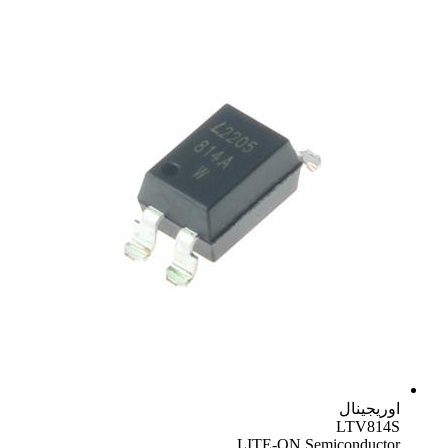
اوریجینال
LTV814S
LITE-ON Semiconductor