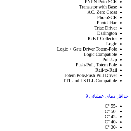
PNPN Poto SCR
Transistor with Base
AC, Zero Cross
PhotoSCR
PhotoTriac
Triac Driver
Darlington
IGBT Collector
Logic
Logic + Gate Driver,Totem-Pole
Logic Compatible
Pull-Up
Push-Pull, Totem Pole
Rail-to-Rail
Totem Pole,Push-Pull Driver
TTL and LSTLL Compatible
=
حداقل دمای عملیاتی
9
°C
-55
°C
-50
°C
-45
°C
-40
°C
-30