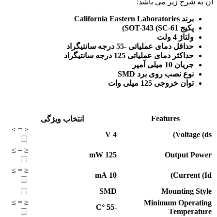
آن به شرح زیر می باشد:
برند California Eastern Laboratories
پکیج SOT-343 (SC-61)
ولتاژ 4 ولت
حداقل دمای عملیاتی -55 درجه سانتیگراد
حداکثر دمای عملیاتی 125 درجه سانتیگراد
جریان 10 میلی آمپر
نوع نصب روی برد SMD
توان خروجی 125 میلی وات
Features
انتخاب ویژگی
≥
=
≤
V
4
Voltage (ds)
≥
=
≤
mW
125
Output Power
≥
=
≤
mA
10
Current (Id)
SMD
Mounting Style
≥
=
≤
Minimum Operating
°C
-55
Temperature