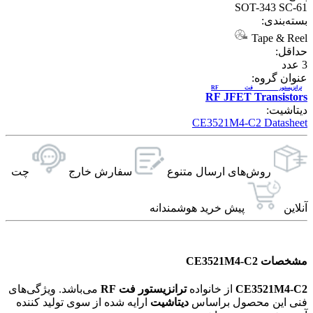
SOT-343 SC-61
بسته‌بندی:
Tape & Reel
حداقل:
3
عدد
عنوان گروه:
ترانزیستور فت RF
RF JFET Transistors
دیتاشیت:
CE3521M4-C2 Datasheet
روش‌های ارسال‌ متنوع
سفارش خارج
چت
آنلاین
پیش خرید هوشمندانه
مشخصات CE3521M4-C2
CE3521M4-C2
از خانواده
ترانزیستور فت RF
می‌باشد. ویژگی‌های
فنی این محصول براساس
دیتاشیت
ارایه شده از سوی تولید کننده