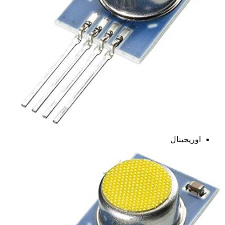
اوریجینال