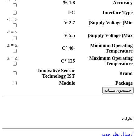
%
1.8
Accuracy
I²C
Interface Type
≥
=
≤
V
2.7
Supply Voltage (Min)
≥
=
≤
V
5.5
Supply Voltage (Max)
≥
=
≤
Minimum Operating
°C
-40
Temperature
≥
=
≤
Maximum Operating
°C
125
Temperature
Innovative Sensor
Brand
Technology IST
Module
Package
جستجوی مشابه
نظرات
ارسال نظر جدید