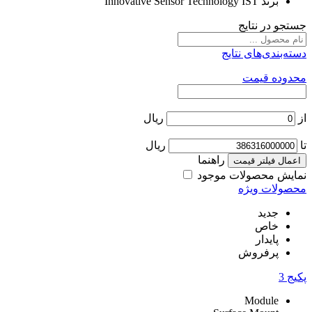
برند
Innovative Sensor Technology IST
جستجو در نتایج
دسته‌بندی‌های نتایج
محدوده قیمت
از
ریال
تا
ریال
راهنما
اعمال فیلتر قیمت
نمایش محصولات موجود
محصولات ویژه
جدید
خاص
پایدار
پرفروش
پکیج
3
Module