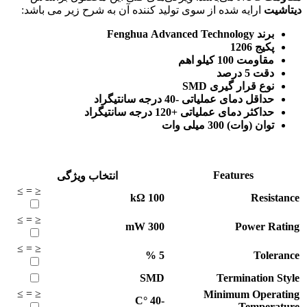
دیتاشیت
ارایه شده از سوی تولید کننده آن به شرح زیر می باشد:
برند Fenghua Advanced Technology
پکیج 1206
مقاومت 100 کیلو اهم
دقت 5 درصد
نوع قرار گیری SMD
حداقل دمای عملیاتی -40 درجه سانتیگراد
حداکثر دمای عملیاتی +120 درجه سانتیگراد
توان (وات) 300 میلی وات
Features
انتخاب ویژگی
≥
=
≤
kΩ
100
Resistance
≥
=
≤
mW
300
Power Rating
≥
=
≤
%
5
Tolerance
SMD
Termination Style
≥
=
≤
Minimum Operating
°C
-40
Temperature