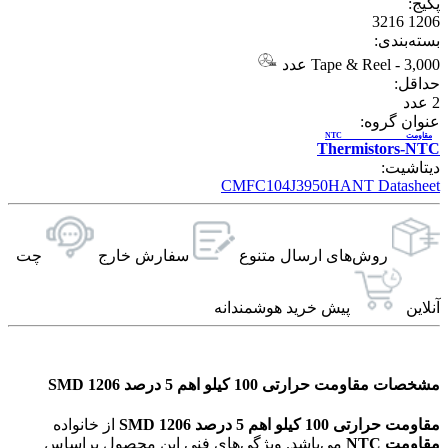
پکیج:
1206 3216
بسته‌بندی:
3,000 عدد
-
Tape & Reel
حداقل:
2
عدد
عنوان گروه:
مقاومت NTC
Thermistors-NTC
دیتاشیت:
CMFC104J3950HANT Datasheet
روش‌های ارسال‌ متنوع
سفارش خارج
چت
آنلاین
پیش خرید هوشمندانه
مشخصات مقاومت حرارتی 100 کیلو اهم 5 درصد 1206 SMD
مقاومت حرارتی 100 کیلو اهم 5 درصد 1206 SMD
از خانواده
مقاومت NTC
می‌باشد. ویژگی‌های فنی این محصول براساس