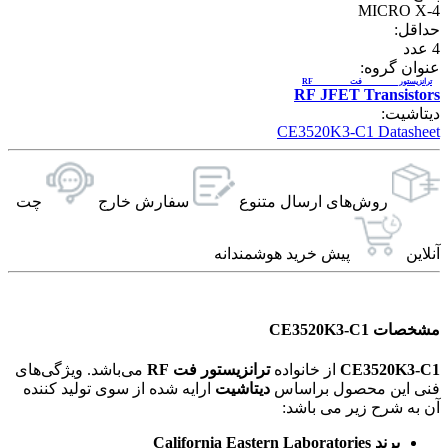
MICRO X-4
حداقل:
4
عدد
عنوان گروه:
ترانزیستور فت RF
RF JFET Transistors
دیتاشیت:
CE3520K3-C1 Datasheet
روش‌های ارسال‌ متنوع
سفارش خارج
چت
آنلاین
پیش خرید هوشمندانه
مشخصات CE3520K3-C1
CE3520K3-C1
از خانواده
ترانزیستور فت RF
می‌باشد. ویژگی‌های
فنی این محصول براساس
دیتاشیت
ارایه شده از سوی تولید کننده
آن به شرح زیر می باشد:
برند California Eastern Laboratories