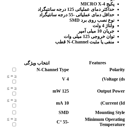
پکیج MICRO X-4
حداکثر دمای عملیاتی 125 درجه سانتیگراد
حداقل دمای عملیاتی -55 درجه سانتیگراد
نوع نصب روی برد SMD
ولتاژ 4 ولت
جریان 10 میلی آمپر
توان خروجی 125 میلی وات
منفی یا مثبت N-Channel قطب
Features
انتخاب ویژگی
N-Channel
Type
Polarity
≥
=
≤
V
4
Voltage (ds)
≥
=
≤
mW
125
Output Power
≥
=
≤
mA
10
Current (Id)
SMD
Mounting Style
≥
=
≤
Minimum Operating
°C
-55
Temperature