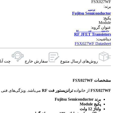
FSX027WF
برند:
فوجیتسو
Fujitsu Semiconductor
پکیج:
Module
عنوان گروه:
ترانزیستور فت RF
RF JFET Transistors
دیتاشیت:
FSX027WF Datasheet
روش‌های ارسال‌ متنوع
سفارش خارج
چت آنل
مشخصات FSX027WF
FSX027WF
از خانواده
ترانزیستور فت RF
می‌باشد. ویژگی‌های فنی این محصول براساس
برند Fujitsu Semiconductor
پکیج Module
ولتاژ 12 ولت