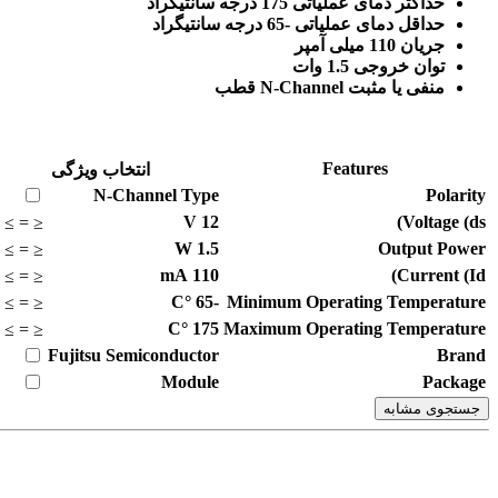
حداکثر دمای عملیاتی 175 درجه سانتیگراد
حداقل دمای عملیاتی -65 درجه سانتیگراد
جریان 110 میلی آمپر
توان خروجی 1.5 وات
منفی یا مثبت N-Channel قطب
Features
انتخاب ویژگی
N-Channel
Type
Polarity
V
12
Voltage (ds)
≥
=
≤
W
1.5
Output Power
≥
=
≤
mA
110
Current (Id)
≥
=
≤
°C
-65
Minimum Operating Temperature
≥
=
≤
°C
175
Maximum Operating Temperature
≥
=
≤
Fujitsu Semiconductor
Brand
Module
Package
جستجوی مشابه