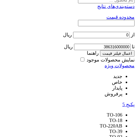
دسته‌بندی‌های نتایج
محدوده قیمت
از
ریال
تا
ریال
راهنما
اعمال فیلتر قیمت
نمایش محصولات موجود
محصولات ویژه
جدید
خاص
پایدار
پرفروش
پکیج
5
TO-106
TO-18
TO-220AB
TO-39
TO-92