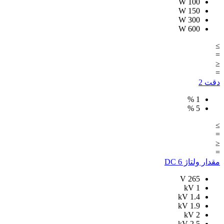
W
100
W
150
W
300
W
600
≥
=
≤
=
دقت
2
%
1
%
5
≥
=
≤
=
مقدار ولتاژ DC
6
V
265
kV
1
kV
1.4
kV
1.9
kV
2
kV
2.5