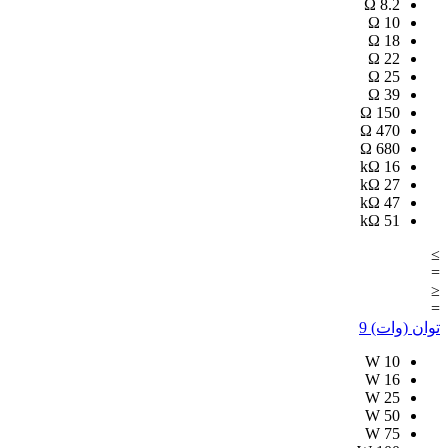
Ω
8.2
Ω
10
Ω
18
Ω
22
Ω
25
Ω
39
Ω
150
Ω
470
Ω
680
kΩ
16
kΩ
27
kΩ
47
kΩ
51
≥
=
≤
=
توان (وات)
9
W
10
W
16
W
25
W
50
W
75