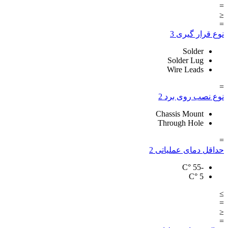
=
≤
=
نوع قرار گیری
3
Solder
Solder Lug
Wire Leads
=
نوع نصب روی برد
2
Chassis Mount
Through Hole
=
حداقل دمای عملیاتی
2
°C
-55
°C
5
≥
=
≤
=