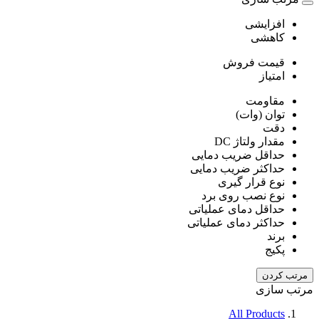
افزایشی
کاهشی
قیمت فروش
امتیاز
مقاومت
توان (وات)
دقت
مقدار ولتاژ DC
حداقل ضریب دمایی
حداکثر ضریب دمایی
نوع قرار گیری
نوع نصب روی برد
حداقل دمای عملیاتی
حداکثر دمای عملیاتی
برند
پکیج
مرتب کردن
مرتب سازی
All Products