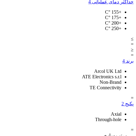
حداکثر دمای عملیاتی
4
°C
+155
°C
+175
°C
+200
°C
+250
≥
=
≤
=
برند
4
Arcol UK Ltd
ATE Electronics s.r.l
Non-Brand
TE Connectivity
=
پکیج
2
Axial
Through-hole
=
مرتب سازی