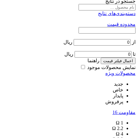
جستجو در نتایج
دسته‌بندی‌های نتایج
محدوده قیمت
از
ریال
تا
ریال
راهنما
اعمال فیلتر قیمت
نمایش محصولات موجود
محصولات ویژه
جدید
خاص
پایدار
پرفروش
مقاومت
16
Ω
1
Ω
2.2
Ω
4