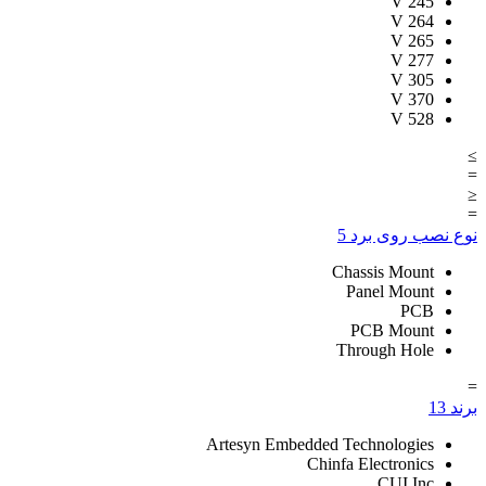
V
245
V
264
V
265
V
277
V
305
V
370
V
528
≥
=
≤
=
نوع نصب روی برد
5
Chassis Mount
Panel Mount
PCB
PCB Mount
Through Hole
=
برند
13
Artesyn Embedded Technologies
Chinfa Electronics
CUI Inc