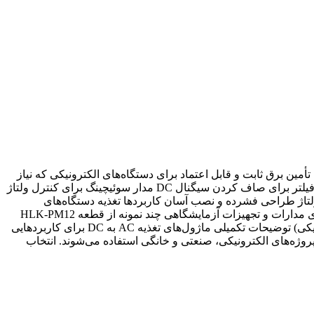
 را به ولتاژ DC خروجی تبدیل می‌کند. این ماژول‌ها برای تأمین برق ثابت و قابل اعتماد برای دستگاه‌های الکترونیکی که نیاز
به ولتاژ DC دارند، مورد استفاده قرار می‌گیرند. ساختار ورودی AC از پریز برق (معمولاً 110V یا 220V) دیود پل برای تبدیل AC به DC خازن فیلتر برای صاف کردن سیگنال DC مدار سوئیچینگ برای کنترل ولتاژ
وتاه و نوسانات ولتاژ طراحی فشرده و نصب آسان کاربردها تغذیه دستگاه‌های
الکترونیکی مانند آداپتورها و تجهیزات مخابراتی سیستم‌های دوربین‌های مداربسته روشنایی LED و سیستم‌های کنترل صنعتی منابع تغذیه برای مدارات و تجهیزات آزمایشگاهی چند نمونه از قطعه HLK-PM12
(ماژول تغذیه AC به DC 12V) MeanWell HDR-15 (ماژول تغذیه سوئیچینگ) RECOM RAC05-12SB (ماژول AC-DC برای تجهیزات الکترونیکی) توضیحات تکمیلی ماژول‌های تغذیه AC به DC برای کاربردهایی
وچک، هزینه کم و نصب آسان در پروژه‌های الکترونیکی، صنعتی و خانگی استفاده می‌شوند. انتخاب