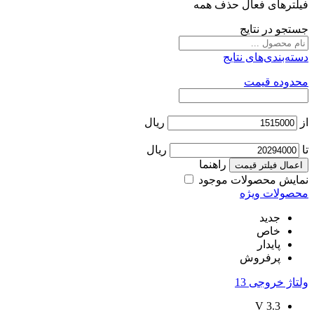
فیلترهای فعال
حذف همه
جستجو در نتایج
دسته‌بندی‌های نتایج
محدوده قیمت
از
ریال
تا
ریال
راهنما
اعمال فیلتر قیمت
نمایش محصولات موجود
محصولات ویژه
جدید
خاص
پایدار
پرفروش
ولتاژ خروجی
13
V
3.3