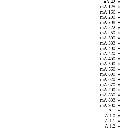
mA
42
mA
125
mA
166
mA
200
mA
208
mA
222
mA
250
mA
300
mA
333
mA
400
mA
420
mA
450
mA
500
mA
560
mA
600
mA
620
mA
670
mA
700
mA
830
mA
833
mA
900
A
1
A
1.0
A
1.1
A
1.2