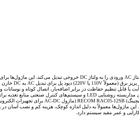
معرفی کوتاه و حرفه‌ای ماژول تغذیه AC به DC یک مبدل است که ولتاژ AC ورودی
 با راندمان بالا ولتاژ خروجی ثابت یا قابل تنظیم حفاظت در برابر اضافه‌بار، اتصال ک
تند که نیاز به تبدیل انرژی از برق شهری به ولتاژ DC دارند. این ماژول‌ها معمولاً به دلیل اندازه ک
ارایی و عمر مفید سیستم دارد.