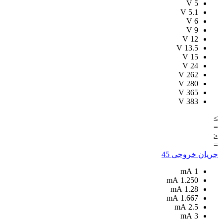
V
5
V
5.1
V
6
V
9
V
12
V
13.5
V
15
V
24
V
262
V
280
V
365
V
383
≥
=
≤
=
جریان خروجی
45
mA
1
mA
1.250
mA
1.28
mA
1.667
mA
2.5
mA
3