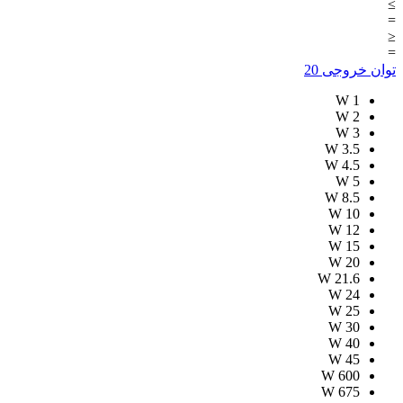
≥
=
≤
=
توان خروجی
20
W
1
W
2
W
3
W
3.5
W
4.5
W
5
W
8.5
W
10
W
12
W
15
W
20
W
21.6
W
24
W
25
W
30
W
40
W
45
W
600
W
675